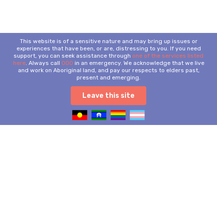
This website is of a sensitive nature and may bring up issues or
experiences that have been, or are, distressing to you. If you need
support, you can seek assistance through
one of the services listed
here
. Always call
000
in an emergency. We acknowledge that we live
and work on Aboriginal land, and pay our respects to elders past,
present and emerging.
Leave this site