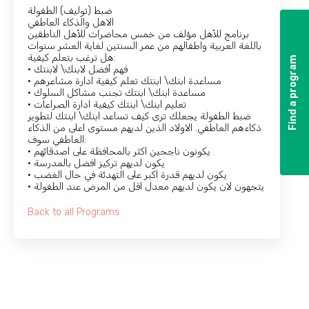
ضبط (توليف) الطفولة
الاهل والذكاء العاطفي
برنامج للأهل مؤلف من خمس محاضرات للأهل الناطقين
باللغة العربية واطفالهم من عمر السنتين لغاية العشر سنوات
هل ترغب بتعلم كيفية:
Find a program
Find a program
•
فهم أفضل لابنك\ لابنتك
•
مساعدة ابنك\ ابنتك تعلم كيفية ادارة مشاعرهم
•
مساعدة ابنك\ ابنتك تجنب مشاكل السلوك
•
تعليم ابنك\ ابنتك كيفية ادارة الصراعات
ضبط الطفولة يجعلك ترى كيف تساعد ابنك\ ابنتك لتطوير
ذكاءهم العاطفي. الاولاد الذين لديهم مستوى اعلى من الذكاء
العاطفي سوف:
•
يكونون ناجحين اكثر بالمحافظة على اصدقائهم
•
يكون لديهم تركيز افضل بالمدرسة
•
يكون لديهم قدرة اكبر على التهدئة في حال الغضب
•
يتجهون لان يكون لديهم معدل اقل من المرض عند الطفولة
Back to all Programs