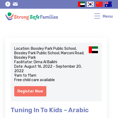
Skip
Skip
to
to
primary
main
navigation
content
Menu
Location: Bossley Park Public School,
Bossley Park Public School, Marconi Road,
Bossley Park
Facilitator: Dima Al Balkhi
Date: August 16, 2022 - September 20,
2022
9am to 11am
Free child care available
Register Now
Tuning In To Kids – Arabic